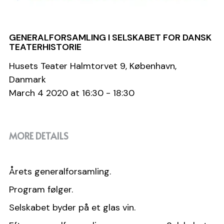
Medlemsside
Bestyrelsen
GENERALFORSAMLING I SELSKABET FOR DANSK
Vedtægter
TEATERHISTORIE
Husets Teater Halmtorvet 9, København,
Generalforsamling
Danmark
March 4 2020 at 16:30 - 18:30
MORE DETAILS
Årets generalforsamling.
Program følger.
Selskabet byder på et glas vin.