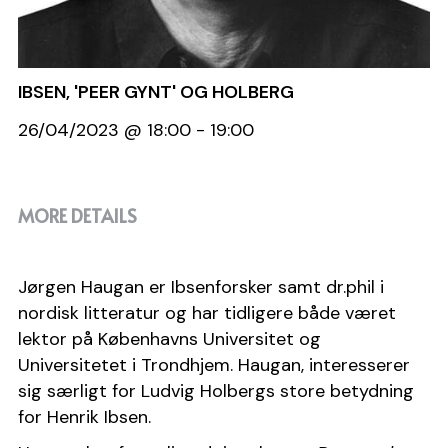
Medlemsside
Bestyrelsen
Vedtægter
IBSEN, 'PEER GYNT' OG HOLBERG
26/04/2023 @ 18:00 - 19:00
Generalforsamling
MORE DETAILS
Jørgen Haugan er Ibsenforsker samt dr.phil i 
nordisk litteratur og har tidligere både været 
lektor på Københavns Universitet og 
Universitetet i Trondhjem. Haugan, interesserer 
sig særligt for Ludvig Holbergs store betydning 
for Henrik Ibsen.  