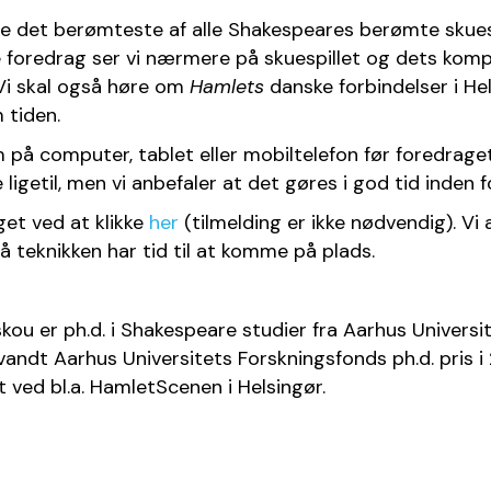
ære det berømteste af alle Shakespeares berømte skues
e foredrag ser vi nærmere på skuespillet og dets komp
Vi skal også høre om 
Hamlets
 danske forbindelser i He
 tiden.
igetil, men vi anbefaler at det gøres i god tid inden f
et ved at klikke 
her
 (tilmelding er ikke nødvendig). Vi 
så teknikken har tid til at komme på plads.
ou er ph.d. i Shakespeare studier fra Aarhus Universi
ndt Aarhus Universitets Forskningsfonds ph.d. pris i 
 ved bl.a. HamletScenen i Helsingør.