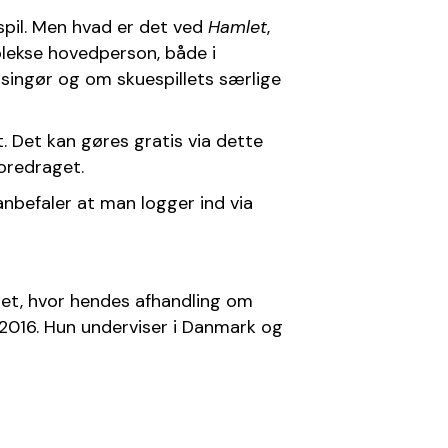
pil. Men hvad er det ved 
Hamlet
, 
lekse hovedperson, både i 
lsingør og om skuespillets særlige 
 desuden at downloade Zoom på computer, tablet eller mobiltelefon før foredraget. Det kan gøres gratis via dette 
oredraget. 
anbefaler at man logger ind via 
tet, hvor hendes afhandling om 
2016. Hun underviser i Danmark og 