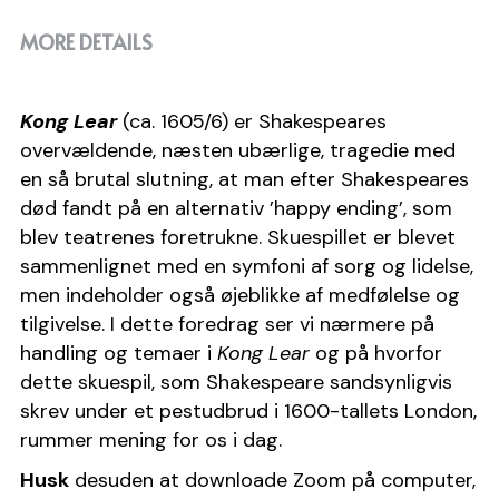
Medlemsside
MORE DETAILS
Bestyrelsen
Vedtægter
Kong Lear
 (ca. 1605/6) er Shakespeares 
Generalforsamling
overvældende, næsten ubærlige, tragedie med 
en så brutal slutning, at man efter Shakespeares 
død fandt på en alternativ ’happy ending’, som 
blev teatrenes foretrukne. Skuespillet er blevet 
sammenlignet med en symfoni af sorg og lidelse, 
men indeholder også øjeblikke af medfølelse og 
tilgivelse. I dette foredrag ser vi nærmere på 
handling og temaer i 
Kong Lear
 og på hvorfor 
dette skuespil, som Shakespeare sandsynligvis 
skrev under et pestudbrud i 1600-tallets London, 
rummer mening for os i dag.
Husk
 desuden at downloade Zoom på computer, 