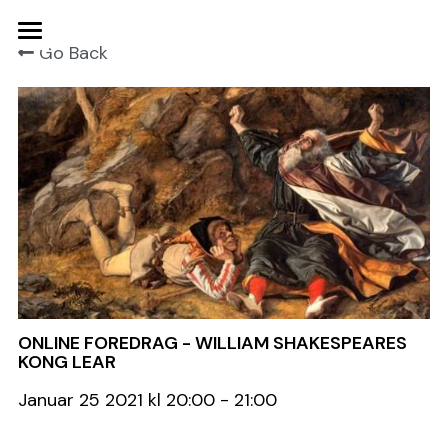
Go Back
Hjem
Kontakt os
Bliv medlem
Arrangementer
Udgivelser
Find en teaterhistoriker
ONLINE FOREDRAG - WILLIAM SHAKESPEARES
Om selskabet
KONG LEAR
Selskabets historie
Search
Januar 25 2021 kl 20:00 - 21:00
Karl Mantzius Prisen