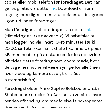
tablet eller mobiltelefon før foredraget. Det kan 
gøres gratis via dette 
link
. Download er som 
regel ganske ligetil, men vi anbefaler at det gøres 
i god tid inden foredraget.  
Man får adgang til foredraget via dette 
link 
(tilmelding er ikke nødvendig). Vi anbefaler at 
man logger ind via linket 10-15 minutter før kl 
20:00, så teknikken har tid til at komme på plads. 
NB. med henblik på at skabe en fælles oplevelse, 
afholdes dette foredrag som Zoom møde, hvor 
deltagernes navne vil være synlige for alle (men 
hvor video og kamera stadigt er slået 
automatisk fra). 
Foredragsholder: Anne Sophie Refskou er ph.d. i 
Shakespeare studier fra Aarhus Universitet, hvor 
hendes afhandling om medfølelse i Shakespeares 
drama vandt Aarhus Universitets 